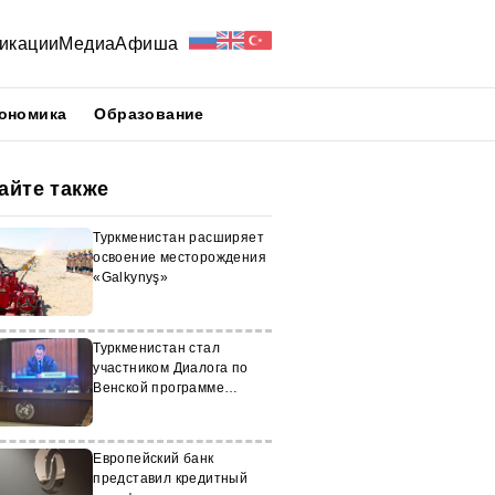
икации
Медиа
Афиша
ономика
Образование
айте также
Туркменистан расширяет
освоение месторождения
«Galkynyş»
Туркменистан стал
участником Диалога по
Венской программе
действий для РСНВМ
Европейский банк
представил кредитный