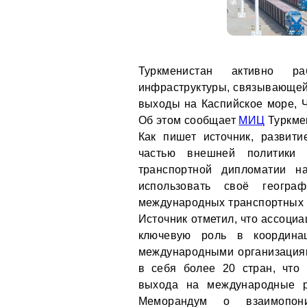
Туркменистан активно р
инфраструктуры, связывающей
выходы на Каспийское море, Ч
Об этом сообщает
МИЦ
Туркме
Как пишет источник, развити
частью внешней политики 
транспортной дипломатии н
использовать своё геогр
международных транспортных 
Источник отметил, что ассоциац
ключевую роль в координац
международными организациям
в себя более 20 стран, что
выхода на международные р
Меморандум о взаимопон