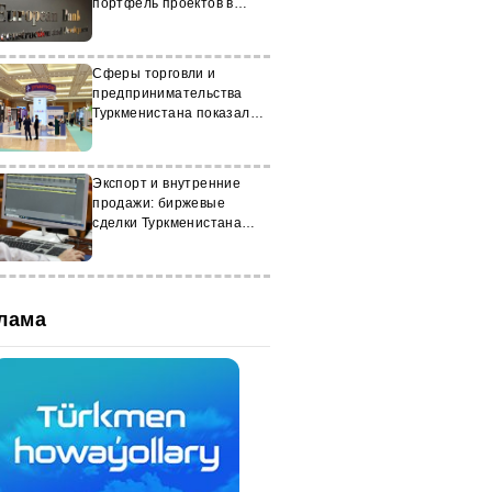
портфель проектов в
Туркменистане
Сферы торговли и
предпринимательства
Туркменистана показали
рост
Экспорт и внутренние
продажи: биржевые
сделки Туркменистана
превысили $7 млн
лама