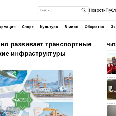
Новости
Публ
ормация
Спорт
Культура
В мире
Общество
Эк
вно развивает транспортные
Чит
ские инфраструктуры