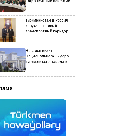
пограничными войсками
СНГ
Туркменистан и Россия
запускают новый
транспортный коридор
Начался визит
Национального Лидера
туркменского народа в
Татарстан для участия в
KazanForum
лама