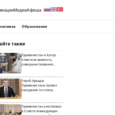
икации
Медиа
Афиша
ономика
Образование
айте также
Туркменистан и Катар
отметили важность
совершенствования
договорно-правовой базы
сотрудничества
Герой-Аркадаг
Туркменистана провел
заседание по плану
мероприятий на 2025 год
Туркменистан участвовал
в Совете командующих