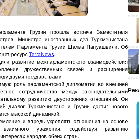
рламенте Грузии прошла встреча Заместителя
стров, Министра иностранных дел Туркменистана
телем Парламента Грузии Шалва Папуашвили. Об
рнет-ресурс
TerraNews
.
дили развитие межпарламентского взаимодействия
епления дружественных связей и расширения
жду двумя государствами.
имую роль парламентской дипломатии во внешней
Рек
тесное сотрудничество между законодательными
пательному развитию двусторонних отношений. Он
кий диалог Туркменистана и Грузии достиг нового
ется высокой динамикой.
емление и впредь укреплять отношения на основе
взаимного уважения, содействуя развитию
 интересах народов обеих стран.