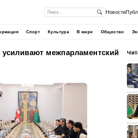
Новости
Публ
ормация
Спорт
Культура
В мире
Общество
Эк
я усиливают межпарламентский
Чит