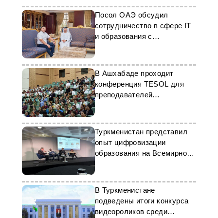
Посол ОАЭ обсудил
сотрудничество в сфере IT
и образования с
туркменскими компаниями
В Ашхабаде проходит
конференция TESOL для
преподавателей
английского языка
Туркменистан представил
опыт цифровизации
образования на Всемирном
форуме в Лондоне
В Туркменистане
подведены итоги конкурса
видеороликов среди