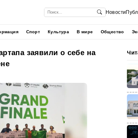
Новости
Публ
ормация
Спорт
Культура
В мире
Общество
Эк
артапа заявили о себе на
Чит
ене