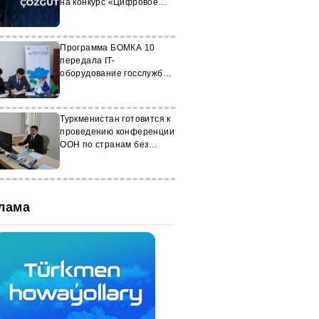
на конкурс «Цифровое
решение — 2026»
Программа БОМКА 10
передала IT-
оборудование госслужбам
Туркменистана
Туркменистан готовится к
проведению конференции
ООН по странам без
выхода к морю
лама