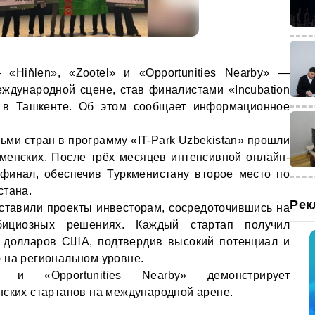
 «Hiňlen», «Zootel» и «Opportunities Nearby» —
ждународной сцене, став финалистами «Incubation
s» в Ташкенте. Об этом сообщает информационное
сьми стран в программу «IT-Park Uzbekistan» прошли
кменских. После трёх месяцев интенсивной онлайн-
финал, обеспечив Туркменистану второе место по
стана.
Рек
тавили проекты инвесторам, сосредоточившись на
ициозных решениях. Каждый стартап получил
0 долларов США, подтвердив высокий потенциал и
 на региональном уровне.
» и «Opportunities Nearby» демонстрирует
нских стартапов на международной арене.