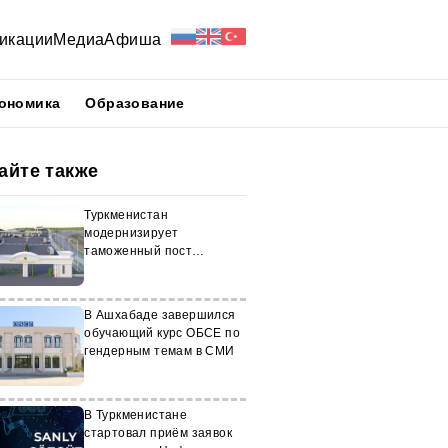
икации
Медиа
Афиша
ономика
Образование
айте также
Туркменистан
модернизирует
таможенный пост
«Серхетабат»
В Ашхабаде завершился
обучающий курс ОБСЕ по
гендерным темам в СМИ
В Туркменистане
стартовал приём заявок