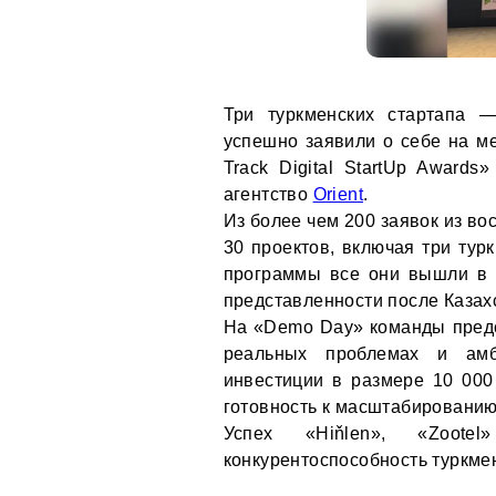
Три туркменских стартапа —
успешно заявили о себе на ме
Track Digital StartUp Award
агентство
Orient
.
Из более чем 200 заявок из во
30 проектов, включая три тур
программы все они вышли в 
представленности после Казах
На «Demo Day» команды предс
реальных проблемах и амб
инвестиции в размере 10 00
готовность к масштабированию
Успех «Hiňlen», «Zootel
конкурентоспособность туркме