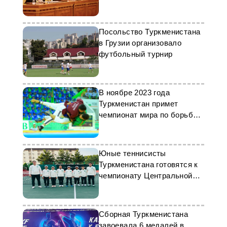
Туркменистана
Посольство Туркменистана
в Грузии организовало
футбольный турнир
В ноябре 2023 года
Туркменистан примет
чемпионат мира по борьбе
кураш
Юные теннисисты
Туркменистана готовятся к
чемпионату Центральной
Азии
Сборная Туркменистана
завоевала 6 медалей в