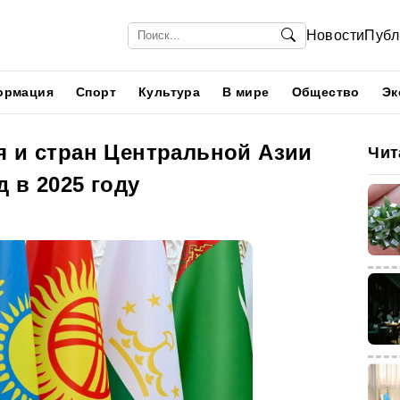
Новости
Публ
ормация
Спорт
Культура
В мире
Общество
Эк
я и стран Центральной Азии
Чит
 в 2025 году