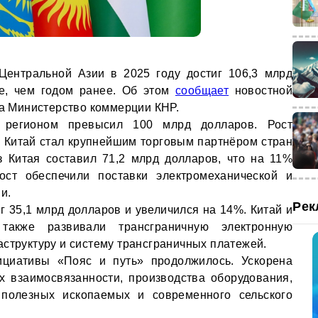
Центральной Азии в 2025 году достиг 106,3 млрд
е, чем годом ранее. Об этом
сообщает
новостной
на Министерство коммерции КНР.
 регионом превысил 100 млрд долларов. Рост
. Китай стал крупнейшим торговым партнёром стран
з Китая составил 71,2 млрд долларов, что на 11%
ост обеспечили поставки электромеханической и
и.
Рек
г 35,1 млрд долларов и увеличился на 14%. Китай и
также развивали трансграничную электронную
аструктуру и систему трансграничных платежей.
ициативы «Пояс и путь» продолжилось. Ускорена
х взаимосвязанности, производства оборудования,
 полезных ископаемых и современного сельского