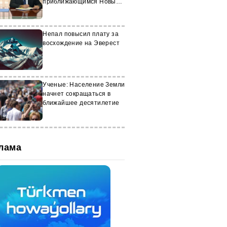
приближающимся Новым
годом
Непал повысил плату за
восхождение на Эверест
Ученые: Население Земли
начнет сокращаться в
ближайшее десятилетие
лама