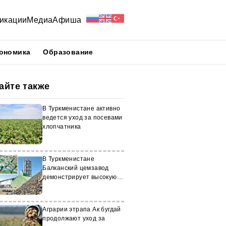
икации
Медиа
Афиша
ономика
Образование
айте также
В Туркменистане активно
ведется уход за посевами
хлопчатника
В Туркменистане
Балканский цемзавод
демонстрирует высокую
производительность
Аграрии этрапа Ак бугдай
продолжают уход за