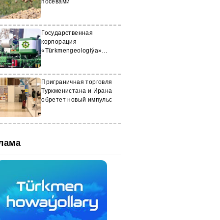
посевами
Государственная
корпорация
«Türkmengeologiýa»
усиливает геолого-
разведочные работы
Приграничная торговля
Туркменистана и Ирана
обретет новый импульс
лама