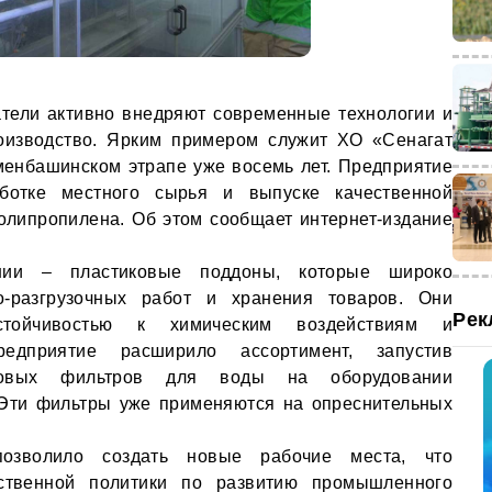
тели активно внедряют современные технологии и
изводство. Ярким примером служит ХО «Сенагат
менбашинском этрапе уже восемь лет. Предприятие
аботке местного сырья и выпуске качественной
олипропилена. Об этом сообщает интернет-издание
нии – пластиковые поддоны, которые широко
о-разгрузочных работ и хранения товаров. Они
Рек
устойчивостью к химическим воздействиям и
редприятие расширило ассортимент, запустив
еновых фильтров для воды на оборудовании
 Эти фильтры уже применяются на опреснительных
позволило создать новые рабочие места, что
рственной политики по развитию промышленного