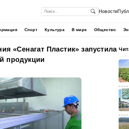
Новости
Публ
ормация
Спорт
Культура
В мире
Общество
Эк
ия «Сенагат Пластик» запустила
Чит
й продукции