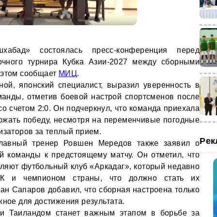
абад» состоялась пресс-конференция перед
очного турнира Кубка Азии-2027 между сборными
 этом сообщает
МИЦ
.
ной, японский специалист, выразил уверенность в
манды, отметив боевой настрой спортсменов после
о счетом 2:0. Он подчеркнул, что команда приехала
ржать победу, несмотря на переменчивые погодные
изаторов за теплый прием.
Рек
главный тренер Ровшен Мередов также заявил о
й команды к предстоящему матчу. Он отметил, что
ляют футбольный клуб «Аркадаг», который недавно
ФК и чемпионом страны, что должно стать их
н Сапаров добавил, что сборная настроена только
жное для достижения результата.
и Таиландом станет важным этапом в борьбе за