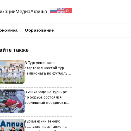
икации
Медиа
Афиша
ономика
Образование
айте также
В Туркменистане
стартовал шестой тур
чемпионата по футболу
среди клубов высшей лиги
В Ашхабаде на турнире
по борьбе состоялся
зрелищный поединок в
категории свыше 100 кг
Туркменский теннис
заслужил признание на