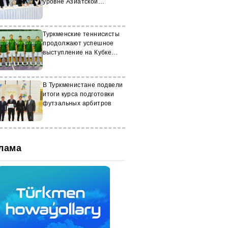
уровне Азиатской
федерации
Туркменские теннисисты
продолжают успешное
выступление на Кубке
Дэвиса
В Туркменистане подвели
итоги курса подготовки
футзальных арбитров
лама