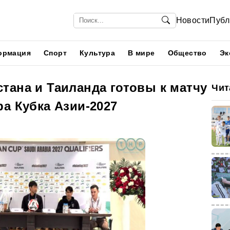
Новости
Публ
ормация
Спорт
Культура
В мире
Общество
Эк
тана и Таиланда готовы к матчу
Чит
а Кубка Азии-2027