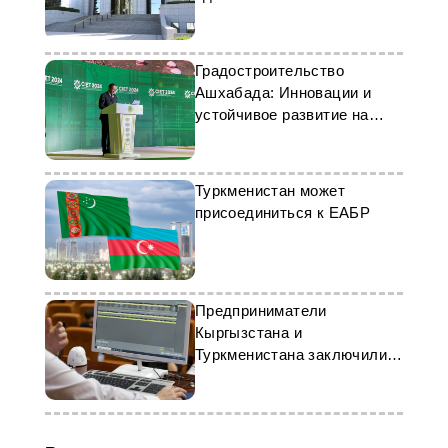
«Туркменнебит»
Градостроительство
Ашхабада: Инновации и
устойчивое развитие на
CIET 2024
Туркменистан может
присоединиться к ЕАБР
Предприниматели
Кыргызстана и
Туркменистана заключили
новые торговые соглашения