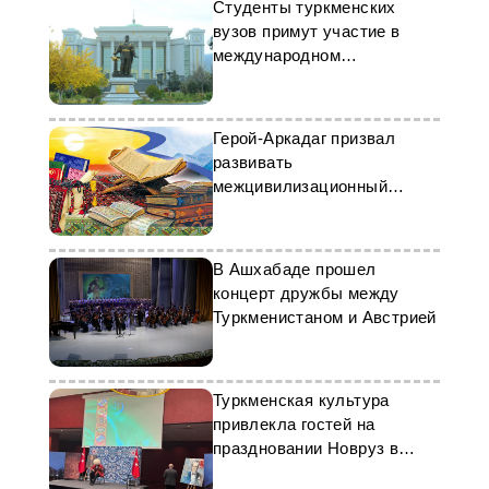
Студенты туркменских
вузов примут участие в
международном
театральном фестивале
Герой-Аркадаг призвал
развивать
межцивилизационный
диалог через культуру
В Ашхабаде прошел
концерт дружбы между
Туркменистаном и Австрией
Туркменская культура
привлекла гостей на
праздновании Новруз в
столице Германии