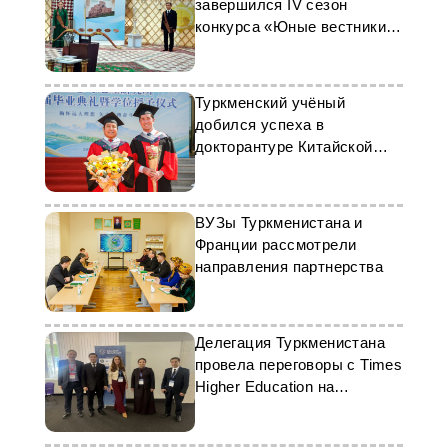
завершился IV сезон
конкурса «Юные вестники
мира»
Туркменский учёный
добился успеха в
докторантуре Китайской
академии наук
ВУЗы Туркменистана и
Франции рассмотрели
направления партнерства
Делегация Туркменистана
провела переговоры с Times
Higher Education на
Всемирном форуме
образования