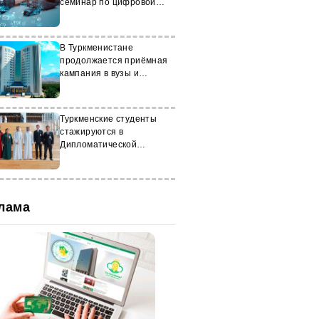
семинар по цифровой
культуре
В Туркменистане
продолжается приёмная
кампания в вузы и
колледжи
Туркменские студенты
стажируются в
Дипломатической
академии ОАЭ
лама