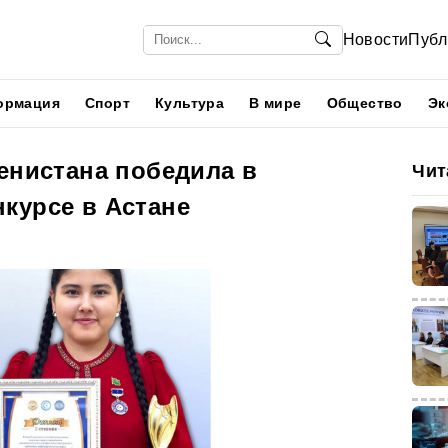
Новости
Публ
ормация
Спорт
Культура
В мире
Общество
Эк
енистана победила в
Чит
курсе в Астане