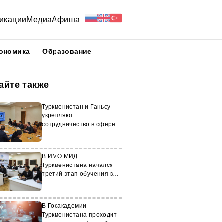
икации
Медиа
Афиша
ономика
Образование
айте также
Туркменистан и Ганьсу
укрепляют
сотрудничество в сфере
образования
В ИМО МИД
Туркменистана начался
третий этап обучения в
центре «Дипломатический
протокол»
В Госакадемии
Туркменистана проходит