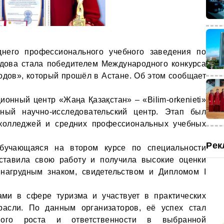
днего профессионального учебного заведения по
дова стала победителем Международного конкурса
одов», который прошёл в Астане. Об этом сообщает
ионный центр «Жаңа Қазақстан» – «Bilim-orkenieti»
ный научно-исследовательский центр. Этап был
 колледжей и средних профессиональных учебных
Рек
бучающаяся на втором курсе по специальности
дставила свою работу и получила высокие оценки
 нагрудным знаком, свидетельством и Дипломом I
ами в сфере туризма и участвует в практических
расли. По данным организаторов, её успех стал
ьного роста и ответственности в выбранной