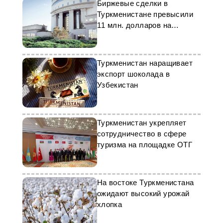
Биржевые сделки в
Туркменистане превысили
11 млн. долларов на
экспортных торгах
Туркменистан наращивает
экспорт шоколада в
Узбекистан
Туркменистан укрепляет
сотрудничество в сфере
туризма на площадке ОТГ
На востоке Туркменистана
ожидают высокий урожай
хлопка