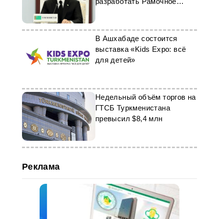
разработать Рамочное
соглашение по цифровым
технологиям и электронной
торговле
В Ашхабаде состоится
выставка «Kids Expo: всё
для детей»
Недельный объём торгов на
ГТСБ Туркменистана
превысил $8,4 млн
Реклама