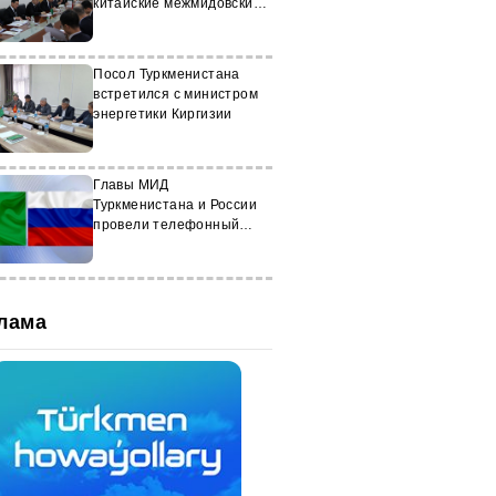
китайские межмидовские
консультации
Посол Туркменистана
встретился с министром
энергетики Киргизии
Главы МИД
Туркменистана и России
провели телефонный
разговор
лама