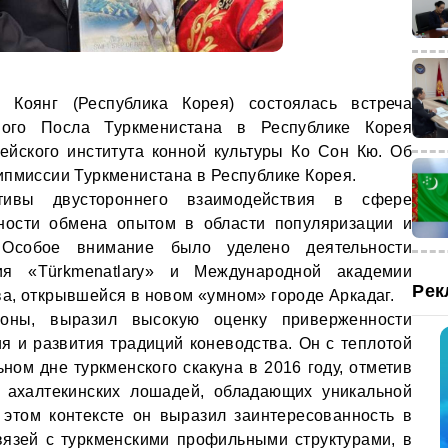
Коянг (Республика Корея) состоялась встреча
ого Посла Туркменистана в Республике Корея
ейского института конной культуры Ко Сон Кю. Об
пмиссии Туркменистана в Республике Корея.
тивы двустороннего взаимодействия в сфере
жности обмена опытом в области популяризации и
 Особое внимание было уделено деятельности
ния «Türkmenatlary» и Международной академии
Рек
а, открывшейся в новом «умном» городе Аркадаг.
оны, выразил высокую оценку приверженности
я и развития традиций коневодства. Он с теплотой
ном дне туркменского скакуна в 2016 году, отметив
т ахалтекинских лошадей, обладающих уникальной
 этом контексте он выразил заинтересованность в
вязей с туркменскими профильными структурами, в