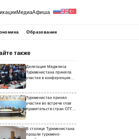
икации
Медиа
Афиша
ономика
Образование
айте также
Делегация Меджлиса
Туркменистана приняла
участие в конференции
IPCI
Туркменистан принял
участие во встрече глав
правительств стран ОТГ в
Баку
В столице Туркменистана
прошли туркмено-