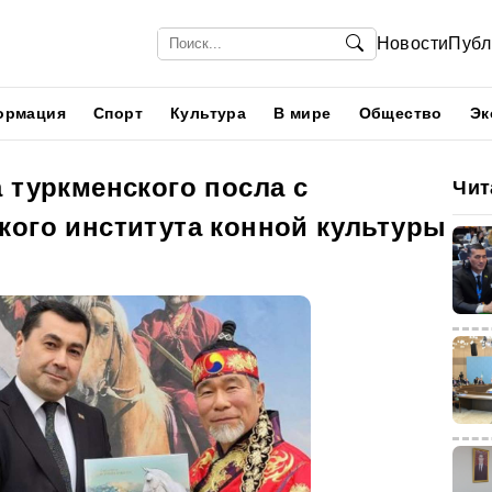
Новости
Публ
ормация
Спорт
Культура
В мире
Общество
Эк
 туркменского посла с
Чит
кого института конной культуры