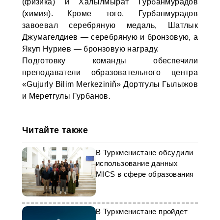
(физика) и Халылмырат Гурбанмурадов
(химия). Кроме того, Гурбанмурадов
завоевал серебряную медаль, Шатлык
Джумагелдиев — серебряную и бронзовую, а
Якуп Нуриев — бронзовую награду.
Подготовку команды обеспечили
преподаватели образовательного центра
«Gujurly Bilim Merkeziniň» Дортгулы Гылыжов
и Меретгулы Гурбанов.
Читайте также
В Туркменистане обсудили
использование данных
MICS в сфере образования
В Туркменистане пройдет