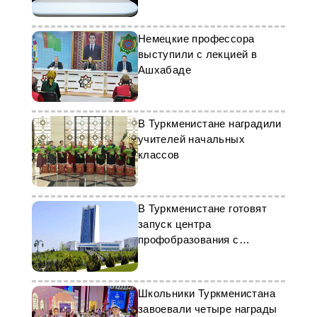
Туркменистана
Немецкие профессора
выступили с лекцией в
Ашхабаде
В Туркменистане наградили
учителей начальных
классов
В Туркменистане готовят
запуск центра
профобразования с
участием КНР
Школьники Туркменистана
завоевали четыре награды