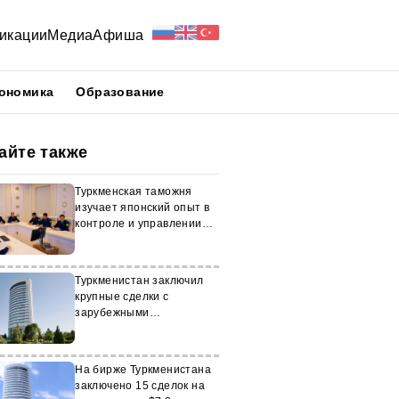
икации
Медиа
Афиша
ономика
Образование
айте также
Туркменская таможня
изучает японский опыт в
контроле и управлении
рисками
Туркменистан заключил
крупные сделки с
зарубежными
предпринимателями
На бирже Туркменистана
заключено 15 сделок на