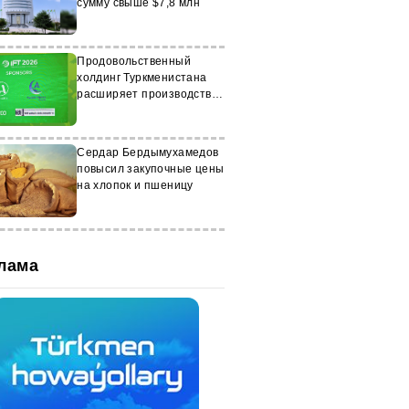
сумму свыше $7,8 млн
Продовольственный
холдинг Туркменистана
расширяет производство
и экспорт
Сердар Бердымухамедов
повысил закупочные цены
на хлопок и пшеницу
лама