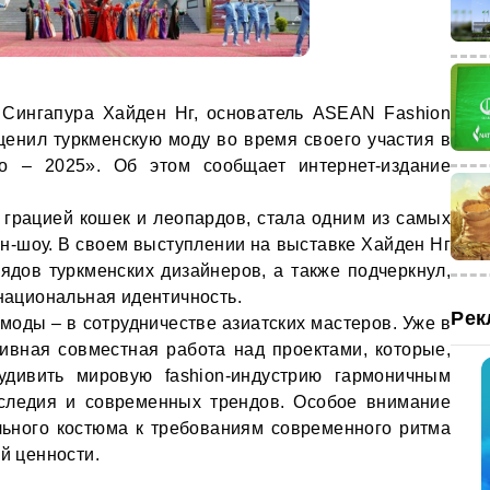
 Сингапура Хайден Нг, основатель ASEAN Fashion
ценил туркменскую моду во время своего участия в
xpo – 2025». Об этом сообщает интернет-издание
 грацией кошек и леопардов, стала одним из самых
-шоу. В своем выступлении на выставке Хайден Нг
рядов туркменских дизайнеров, а также подчеркнул,
я национальная идентичность.
Рек
моды – в сотрудничестве азиатских мастеров. Уже в
ивная совместная работа над проектами, которые,
удивить мировую fashion-индустрию гармоничным
аследия и современных трендов. Особое внимание
льного костюма к требованиям современного ритма
ой ценности.