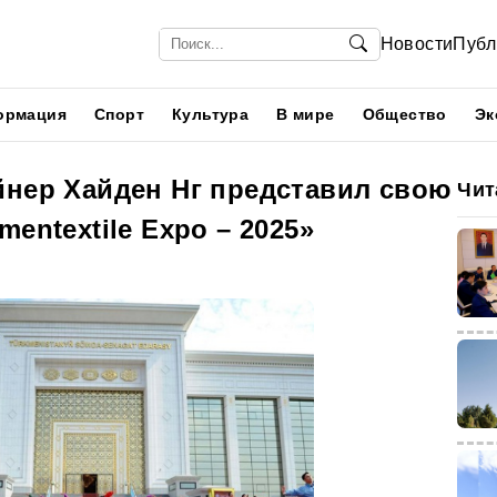
Новости
Публ
ормация
Спорт
Культура
В мире
Общество
Эк
йнер Хайден Нг представил свою
Чит
entextile Expo – 2025»