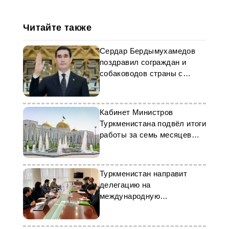
Читайте также
Сердар Бердымухамедов
поздравил сограждан и
собаководов страны с
Праздником туркменского
алабая
Кабинет Министров
Туркменистана подвёл итоги
работы за семь месяцев
2026 года
Туркменистан направит
делегацию на
международную
конференцию труда в
Женеву