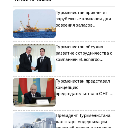
Туркменистан привлечет
зарубежные компании для
освоения запасов
углеводородов
Туркменистан обсудил
развитие сотрудничества с
компанией «Leonardo
S.p.A.»
Туркменистан представил
концепцию
председательства в СНГ на
2026 год
Президент Туркменистана
дал старт модернизации
канатной дороги в столице