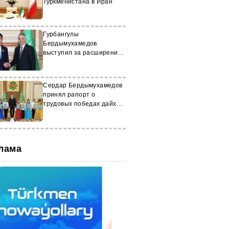
Туркменистана в Иран
Гурбангулы
Бердымухамедов
выступил за расширение
туркмено-корейского
партнёрства
Сердар Бердымухамедов
принял рапорт о
трудовых победах дайхан
Туркменистана
лама