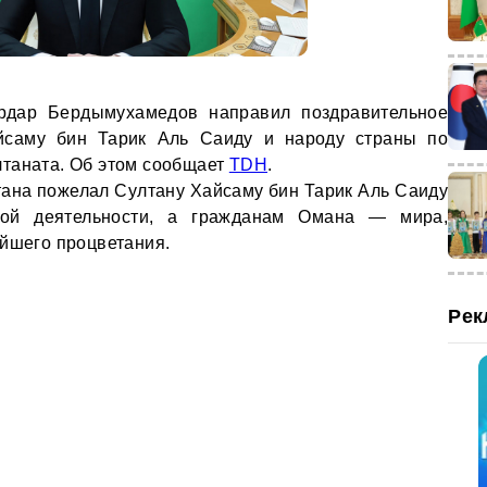
рдар Бердымухамедов направил поздравительное
йсаму бин Тарик Аль Саиду и народу страны по
таната. Об этом сообщает
TDH
.
ана пожелал Султану Хайсаму бин Тарик Аль Саиду
ной деятельности, а гражданам Омана — мира,
ейшего процветания.
Рек