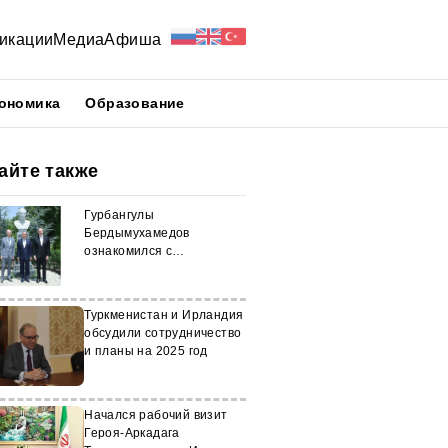
икации
Медиа
Афиша
ономика
Образование
айте также
Гурбангулы
Бердымухамедов
ознакомился с
азербайджанским городом
Туркменистан и Ирландия
обсудили сотрудничество
и планы на 2025 год
Начался рабочий визит
Героя-Аркадага