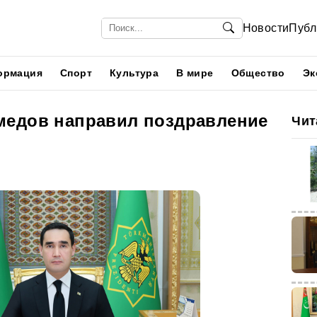
Новости
Публ
ормация
Спорт
Культура
В мире
Общество
Эк
медов направил поздравление
Чит