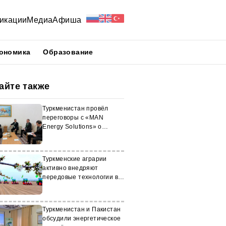
икации
Медиа
Афиша
ономика
Образование
айте также
Туркменистан провёл
переговоры с «MAN
Energy Solutions» о
развитии энергетики
Туркменские аграрии
активно внедряют
передовые технологии в
посев хлопка
Туркменистан и Пакистан
обсудили энергетическое