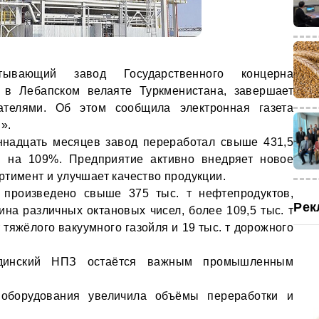
атывающий завод Государственного концерна
й в Лебапском велаяте Туркменистана, завершает
ателями. Об этом сообщила электронная газета
н
».
ннадцать месяцев завод переработал свыше 431,5
н на 109%. Предприятие активно внедряет новое
ртимент и улучшает качество продукции.
о произведено свыше 375 тыс. т нефтепродуктов,
Рек
ина различных октановых чисел, более 109,5 тыс. т
т тяжёлого вакуумного газойля и 19 тыс. т дорожного
йдинский НПЗ остаётся важным промышленным
 оборудования увеличила объёмы переработки и