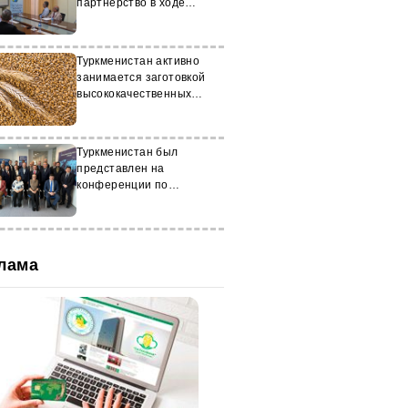
партнёрство в ходе
встречи в Исламабаде
Туркменистан активно
занимается заготовкой
высококачественных
семян пшеницы
Туркменистан был
представлен на
конференции по
экономической политике в
Алматы
лама