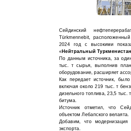
Сейдинский нефтеперераб
Türkmennebit, расположенны
2024 год с высокими показ
«
Нейтральный Туркмениста
По данным источника, за оди
тыс. т сырья, выполнив пла
оборудование, расширяет ассо
Как передает источник, был
включая около 219 тыс. т бенз
дизельного топлива, 23,5 тыс. 
битума.
Источник отметил, что Се
объектом Лебапского велаята.
Добавим, что модернизация
экспорта.