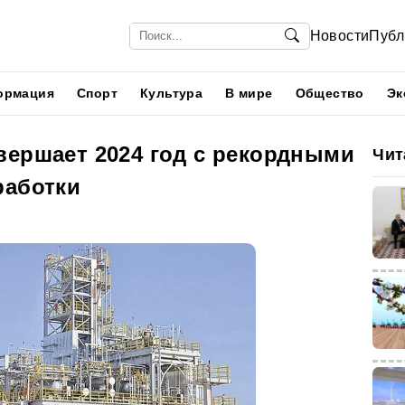
Новости
Публ
ормация
Спорт
Культура
В мире
Общество
Эк
вершает 2024 год с рекордными
Чит
работки