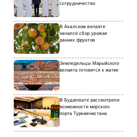
сотрудничество
В Ахалском велаяте
начался сбор урожая
ранних фруктов
Земледельцы Марыйского
велаята готовятся к жатве
В Будапеште рассмотрели
возможности морского
порта Туркменистана