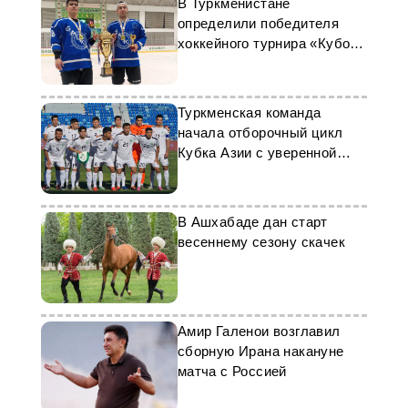
В Туркменистане
определили победителя
хоккейного турнира «Кубок
Нейтралитета»
Туркменская команда
начала отборочный цикл
Кубка Азии с уверенной
победы
В Ашхабаде дан старт
весеннему сезону скачек
Амир Галенои возглавил
сборную Ирана накануне
матча с Россией