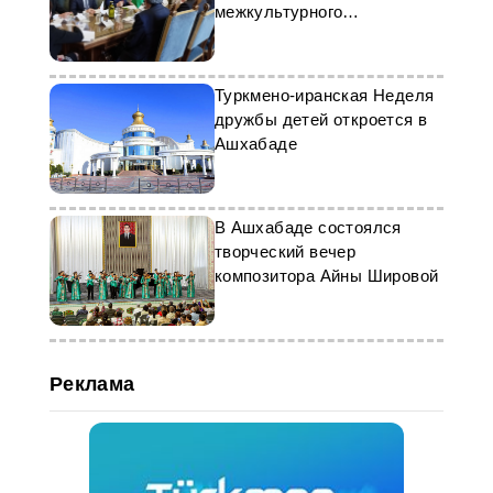
межкультурного
взаимодействия
Туркмено-иранская Неделя
дружбы детей откроется в
Ашхабаде
В Ашхабаде состоялся
творческий вечер
композитора Айны Шировой
Реклама