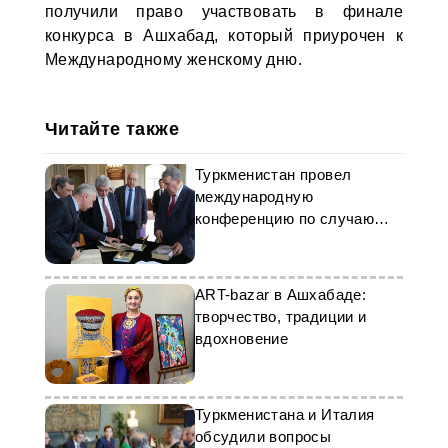
получили право участвовать в финале
конкурса в Ашхабад, который приурочен к
Международному женскому дню.
Читайте также
Туркменистан провел
международную
конференцию по случаю
300-летнего юбилея
Махтумкули Фраги
ART-bazar в Ашхабаде:
творчество, традиции и
вдохновение
Туркменистана и Италия
обсудили вопросы