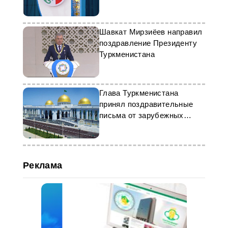
5 документов
Шавкат Мирзиёев направил
поздравление Президенту
Туркменистана
Глава Туркменистана
принял поздравительные
письма от зарубежных
коллег
Реклама