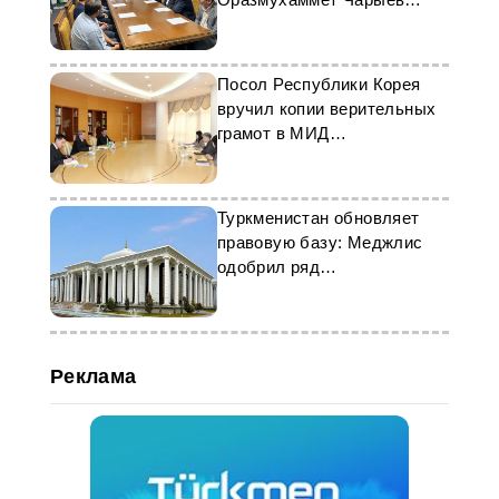
провел брифинг
Посол Республики Корея
вручил копии верительных
грамот в МИД
Туркменистана
Туркменистан обновляет
правовую базу: Меджлис
одобрил ряд
законопроектов
Реклама