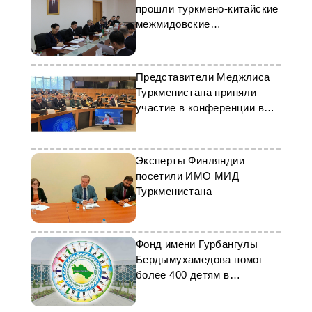
прошли туркмено-китайские
межмидовские
консультации
Представители Меджлиса
Туркменистана приняли
участие в конференции в
Бельгии
Эксперты Финляндии
посетили ИМО МИД
Туркменистана
Фонд имени Гурбангулы
Бердымухамедова помог
более 400 детям в
Туркменистане