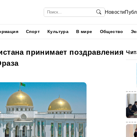
Новости
Публ
ормация
Спорт
Культура
В мире
Общество
Эк
истана принимает поздравления
Чит
Ораза