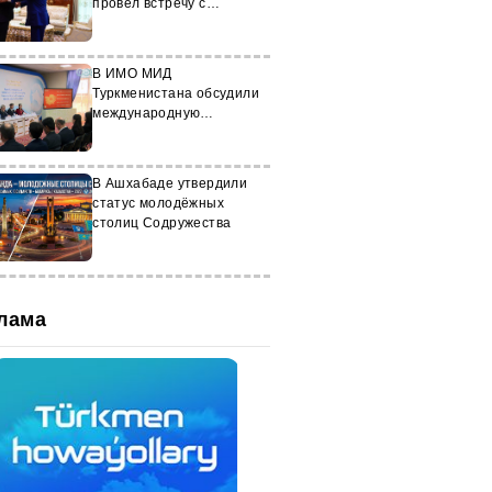
провел встречу с
Рустамом Миннихановым
В ИМО МИД
Туркменистана обсудили
международную
безопасность и ДВЗЯИ
В Ашхабаде утвердили
статус молодёжных
столиц Содружества
лама