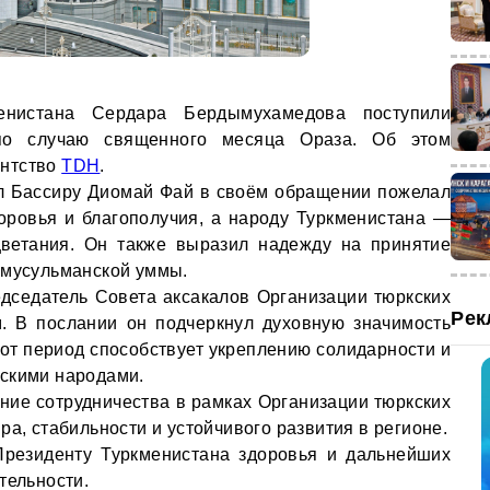
енистана Сердара Бердымухамедова поступили
по случаю священного месяца Ораза. Об этом
ентство
TDH
.
л Бассиру Диомай Фай в своём обращении пожелал
доровья и благополучия, а народу Туркменистана —
цветания. Он также выразил надежду на принятие
 мусульманской уммы.
дседатель Совета аксакалов Организации тюркских
Рек
. В послании он подчеркнул духовную значимость
тот период способствует укреплению солидарности и
скими народами.
ние сотрудничества в рамках Организации тюркских
ра, стабильности и устойчивого развития в регионе.
езиденту Туркменистана здоровья и дальнейших
тельности.