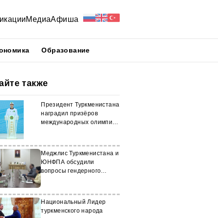
икации
Медиа
Афиша
ономика
Образование
айте также
Президент Туркменистана
наградил призёров
международных олимпиад
и соревнований
Меджлис Туркменистана и
ЮНФПА обсудили
вопросы гендерного
равенства
Национальный Лидер
туркменского народа