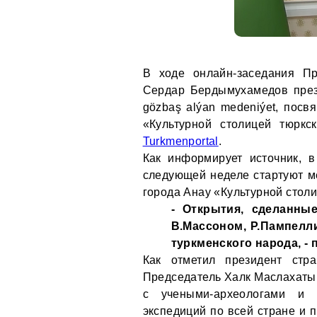
В ходе онлайн-заседания Пр
Сердар Бердымухамедов презе
gözbaş alýan medeniýet, пос
«Культурной столицей тюркс
Turkmenportal
.
Как информирует источник, в
следующей неделе стартуют м
города Анау «Культурной столи
- Открытия, сделанны
В.Массоном, Р.Пампелл
туркменского народа, -
Как отметил президент стр
Председатель Халк Маслахаты
с учеными-археологами и 
экспедиций по всей стране и 