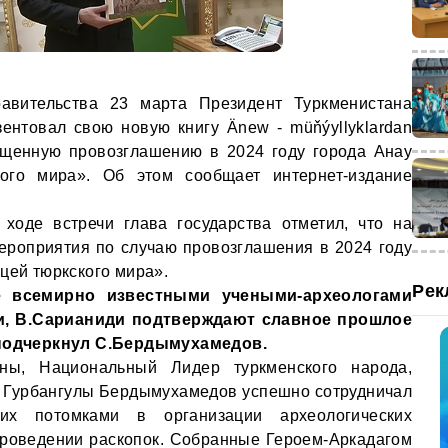
авительства 23 марта Президент Туркменистана
нтовал свою новую книгу Änew - müňýyllyklardan
вященную провозглашению в 2024 году города Анау
кого мира». Об этом сообщает интернет-издание
 ходе встречи глава государства отметил, что на
ероприятия по случаю провозглашения в 2024 году
цей тюркского мира».
Рек
е всемирно известными учеными-археологами
и, В.Сарианиди подтверждают славное прошлое
 подчеркнул С.Бердымухамедов.
аны, Национальный Лидер туркменского народа,
 Гурбангулы Бердымухамедов успешно сотрудничал
их потомками в организации археологических
проведении раскопок. Собранные Героем-Аркадагом