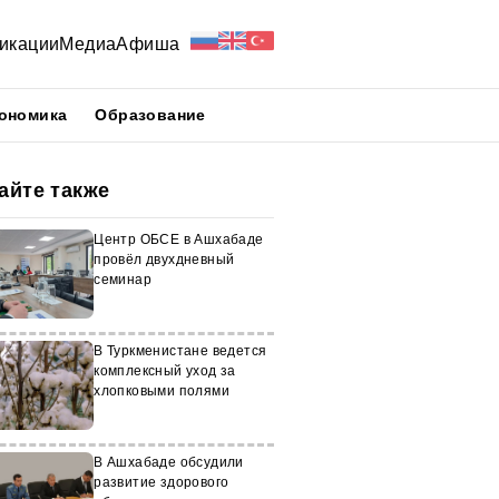
икации
Медиа
Афиша
ономика
Образование
айте также
Центр ОБСЕ в Ашхабаде
провёл двухдневный
семинар
В Туркменистане ведется
комплексный уход за
хлопковыми полями
В Ашхабаде обсудили
развитие здорового