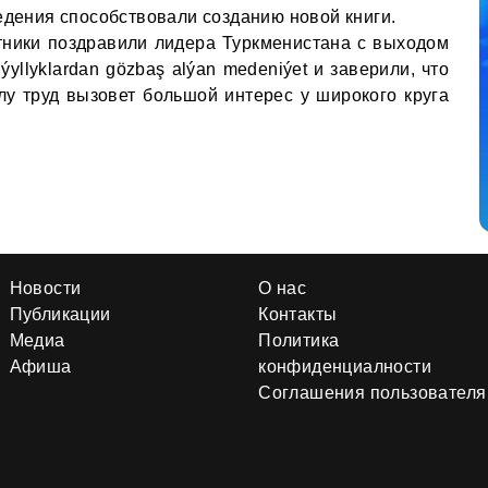
едения способствовали созданию новой книги.
тники поздравили лидера Туркменистана с выходом
ýyllyklardan gözbaş alýan medeniýet и заверили, что
у труд вызовет большой интерес у широкого круга
Новости
О нас
Публикации
Контакты
Медиа
Политика
Афиша
конфиденциалности
Соглашения пользователя