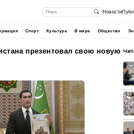
Новости
Публ
ормация
Спорт
Культура
В мире
Общество
Эк
истана презентовал свою новую
Чит