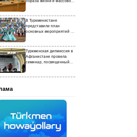
образа жизни и массового
спорта
В Туркменистане
представили план
основных мероприятий на
июль
Туркменская дипмиссия в
Афганистане провела
семинар, посвященный
Махтумкули
лама