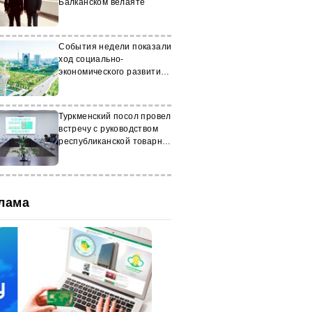
Балканском велаяте
События недели показали
ход социально-
экономического развития
Туркменистана
Туркменский посол провел
встречу с руководством
республиканской товарно-
сырьевой биржи в
Ташкенте
лама