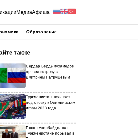
икации
Медиа
Афиша
ономика
Образование
айте также
Сердар Бердымухамедов
провел встречу с
Дмитрием Патрушевым
Туркменистан начинает
подготовку к Олимпийским
играм 2028 года
Посол Азербайджана в
Туркменистане побывал в