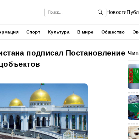
Новости
Публ
ормация
Спорт
Культура
В мире
Общество
Эк
истана подписал Постановление
Чит
оцобъектов