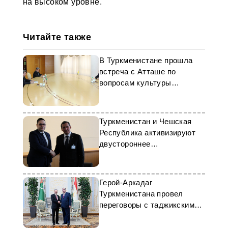
на высоком уровне.
Читайте также
В Туркменистане прошла
встреча с Атташе по
вопросам культуры
Апостольской Нунциатуры
Ватикана
Туркменистан и Чешская
Республика активизируют
двустороннее
сотрудничество
Герой-Аркадаг
Туркменистана провел
переговоры с таджикским
лидером