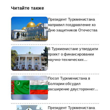
Читайте также
Президент Туркменистана
направил поздравление ко
Дню защитников Отечества
В Туркменистане утвердили
проект о финансировании
научно-технических
программ
Посол Туркменистана в
Болгарии обсудил
расширение двустороннего
сотрудничества
Президент Туркменистана