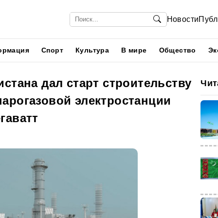
Новости
Публ
ормация
Спорт
Культура
В мире
Общество
Эк
стана дал старт строительству
Чит
арогазовой электростанции
гаватт