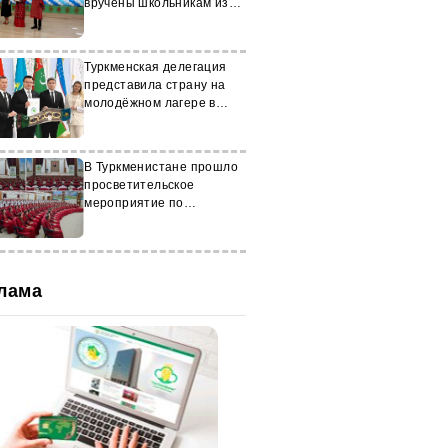
вручены школьникам из
Астрахани
Туркменская делегация
представила страну на
молодёжном лагере в
Алматы
В Туркменистане прошло
просветительское
мероприятие по
безопасности движения
на дорогах
лама