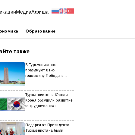
икации
Медиа
Афиша
ономика
Образование
айте также
В Туркменистане
празднуют 81-ю
годовщину Победы в
Великой Отечественной
войне
Туркменистан и Южная
Корея обсудили развитие
сотрудничества в
миграционной сфере
Подарки от Президента
Туркменистана были