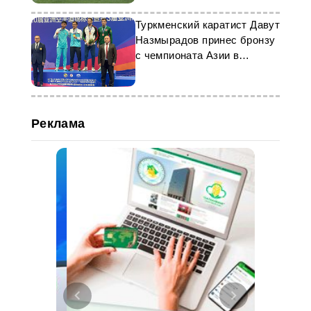
Туркменский каратист Давут
Назмырадов принес бронзу
с чемпионата Азии в
Ханчжоу
Реклама