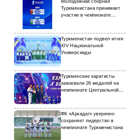
Молодёжная сборная
Туркменистана принимает
участие в чемпионате
CAFA-2025
Туркменистан подвел итоги
XIV Национальной
Универсиады
Туркменские каратисты
завоевали 26 медалей на
чемпионате Центральной
Азии
ФК «Аркадаг» уверенно
сохраняет лидерство в
чемпионате Туркменистана