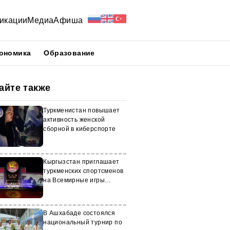
икации
Медиа
Афиша
ономика
Образование
айте также
Туркменистан повышает
активность женской
сборной в киберспорте
Кыргызстан приглашает
туркменских спортсменов
на Всемирные игры
кочевников
В Ашхабаде состоялся
национальный турнир по