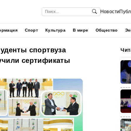
Новости
Публ
ормация
Спорт
Культура
В мире
Общество
Эк
туденты спортвуза
Чит
учили сертификаты