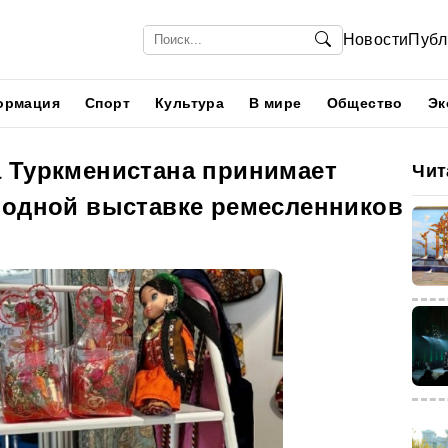
Новости
Публ
ормация
Спорт
Культура
В мире
Общество
Эк
 Туркменистана принимает
Чит
родной выставке ремесленников