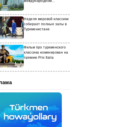
международном
театральном фестивале
Неделя мировой классики
собирает полные залы в
Туркменистане
Фильм про туркменского
классика номинирован на
премию Prix Italia
лама