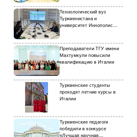
Технологический вуз
Туркменистана и
университет Иннополис
готовят проект
меморандума о
взаимопонимании
Преподаватели ТГУ имени
Махтумкули повысили
квалификацию в Италии
Туркменские студенты
проходят летние курсы в
Италии
Туркменские педагоги
победили в конкурсе
«Лучшая научная