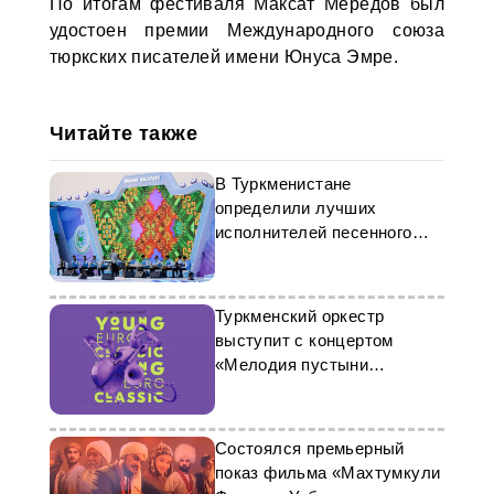
По итогам фестиваля Максат Мередов был
удостоен премии Международного союза
тюркских писателей имени Юнуса Эмре.
Читайте также
В Туркменистане
определили лучших
исполнителей песенного
конкурса «Ýaňlan, Diýarym!»
Туркменский оркестр
выступит с концертом
«Мелодия пустыни
Каракумы» в Берлине
Состоялся премьерный
показ фильма «Махтумкули