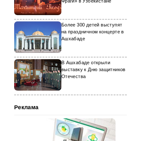
Фраги» в Узбекистане
Более 300 детей выступят
на праздничном концерте в
Ашхабаде
В Ашхабаде открыли
выставку к Дню защитников
Отечества
Реклама