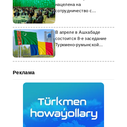
нацелена на
сотрудничество с
Туркменистаном в
энергетике
В апреле в Ашхабаде
состоится 8-е заседание
Туркмено-румынской
комиссии
Реклама