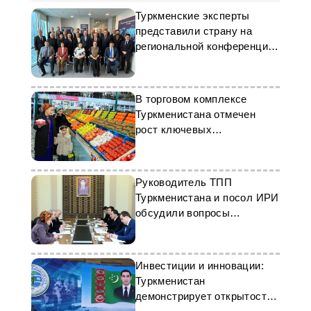
Туркменские эксперты
представили страну на
региональной конференции
МВФ
В торговом комплексе
Туркменистана отмечен
рост ключевых
экономических показателей
Руководитель ТПП
Туркменистана и посол ИРИ
обсудили вопросы
сотрудничества
Инвестиции и инновации:
Туркменистан
демонстрирует открытость