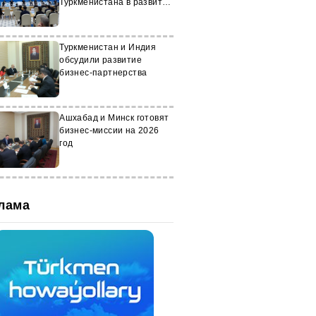
Туркменистана в развитии
нефтехимии
Туркменистан и Индия
обсудили развитие
бизнес-партнерства
Ашхабад и Минск готовят
бизнес-миссии на 2026
год
лама