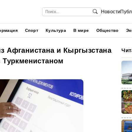
Новости
Публ
ормация
Спорт
Культура
В мире
Общество
Эк
з Афганистана и Кыргызстана
Чит
с Туркменистаном