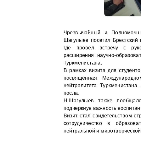
Чрезвычайный и Полномочны
Шагулыев посетил Брестский 
где провёл встречу с руко
расширения научно-образова
Туркменистана.
В рамках визита для студент
посвящённая Международн
нейтралитета Туркменистан
посла.
Н.Шагулыев также пообщалс
подчеркнув важность воспитан
Визит стал свидетельством с
сотрудничество в образов
нейтральной и миротворческой