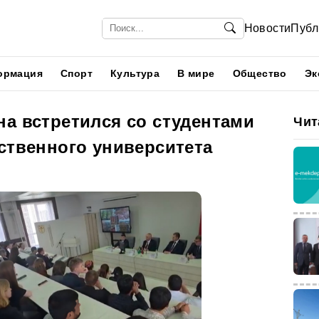
Новости
Публ
ормация
Спорт
Культура
В мире
Общество
Эк
на встретился со студентами
Чит
ственного университета