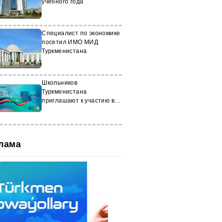
учебного года
Специалист по экономике
посетил ИМО МИД
Туркменистана
Школьников
Туркменистана
приглашают к участию в
предметных олимпиадах
лама