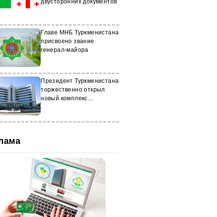
двусторонних документов
Главе МНБ Туркменистана
присвоено звание
генерал-майора
Президент Туркменистана
торжественно открыл
новый комплекс
хякимлика в Ашхабаде
лама