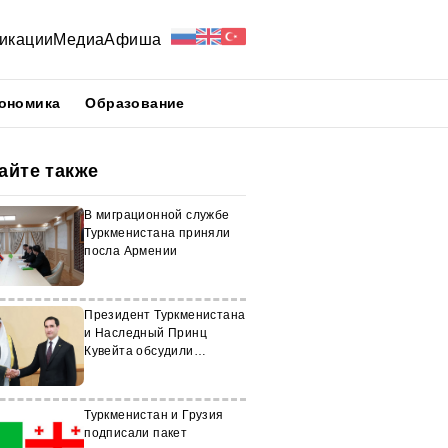
икации
Медиа
Афиша
ономика
Образование
айте также
В миграционной службе
Туркменистана приняли
посла Армении
Президент Туркменистана
и Наследный Принц
Кувейта обсудили
сотрудничество
Туркменистан и Грузия
подписали пакет