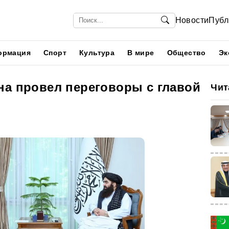
Новости
Публ
ормация
Спорт
Культура
В мире
Общество
Эк
на провел переговоры с главой
Чит