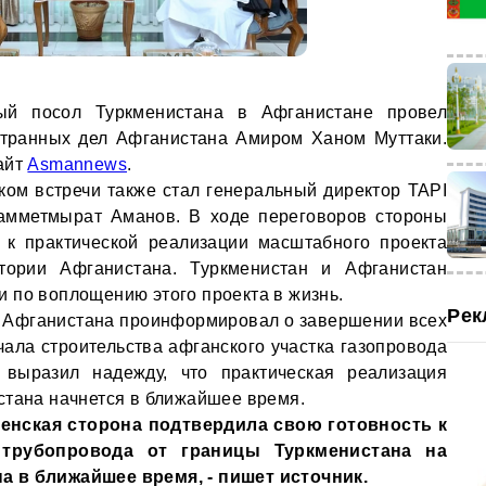
й посол Туркменистана в Афганистане провел
странных дел Афганистана Амиром Ханом Муттаки.
айт
Asmannews
.
ком встречи также стал генеральный директор TAPI
хамметмырат Аманов. В ходе переговоров стороны
 к практической реализации масштабного проекта
тории Афганистана. Туркменистан и Афганистан
 по воплощению этого проекта в жизнь.
Рек
Д Афганистана проинформировал о завершении всех
ала строительства афганского участка газопровода
выразил надежду, что практическая реализация
стана начнется в ближайшее время.
менская сторона подтвердила свою готовность к
 трубопровода от границы Туркменистана на
 в ближайшее время, - пишет источник.