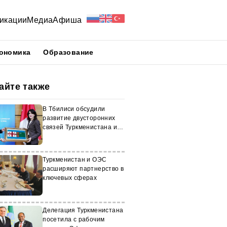
икации
Медиа
Афиша
ономика
Образование
айте также
В Тбилиси обсудили
развитие двусторонних
связей Туркменистана и
Грузии
Туркменистан и ОЭС
расширяют партнерство в
ключевых сферах
Делегация Туркменистана
посетила с рабочим