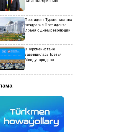
визитом Эфиопию
Президент Туркменистана
поздравил Президента
Ирана с Днём революции
В Туркменистане
завершилась Третья
Международная
конференция ООН
лама