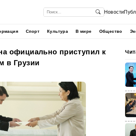
Новости
Публ
ормация
Спорт
Культура
В мире
Общество
Эк
на официально приступил к
Чит
м в Грузии