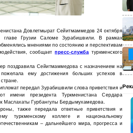
менистана Довлетмырат Сейитмаммедов 24 октября
ы главе Грузии Саломе Зурабишвили. В рамках
обменялись мнениями по состоянию и перспективам
имодействия, сообщает
пресс-служба
туркменского
дер поздравила Сейитмаммедова с назначением на
 пожелала ему достижения больших успехов в
 стране.
Рек
дипломат передал Зурабишвили слова приветствия и
от имени президента Туркменистана Сердара
к Маслахаты Гурбангулы Бердымухамедова.
ороны, также передала ответные приветствия и
ему туркменскому коллеге и национальному
отечественникам – дальнейшего мира, прогресса и