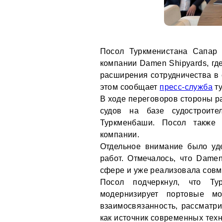
Посол Туркменистана Сапар 
компании Damen Shipyards, гд
расширения сотрудничества в 
этом сообщает
пресс-служба
ту
В ходе переговоров стороны р
судов на базе судостроите
Туркменбаши. Посол также 
компании.
Отдельное внимание было уде
работ. Отмечалось, что Dame
сфере и уже реализовала совм
Посол подчеркнул, что Тур
модернизирует портовые мо
взаимосвязанность, рассматр
как источник современных техн