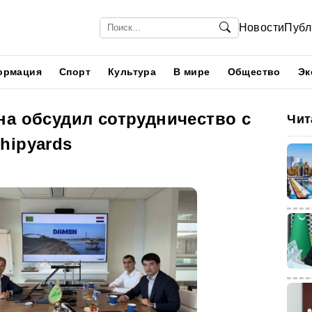
Новости
Публ
ормация
Спорт
Культура
В мире
Общество
Эк
на обсудил сотрудничество с
Чит
hipyards