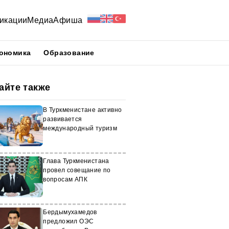
икации
Медиа
Афиша
ономика
Образование
айте также
В Туркменистане активно
развивается
международный туризм
Глава Туркменистана
провел совещание по
вопросам АПК
Бердымухамедов
предложил ОЭС