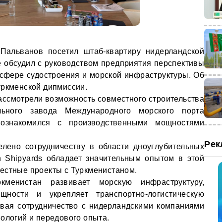
Пальванов посетил штаб-квартиру нидерландской
е обсудил с руководством предприятия перспективы
сфере судостроения и морской инфраструктуры. Об
ркменской дипмиссии.
ассмотрели возможность совместного строительства
льного завода Международного морского порта
ознакомился с производственными мощностями
Рек
лено сотрудничеству в области дноуглубительных
n Shipyards обладает значительным опытом в этой
естные проекты с Туркменистаном.
кменистан развивает морскую инфраструктуру,
щности и укрепляет транспортно-логистическую
ивая сотрудничество с нидерландскими компаниями
ологий и передового опыта.