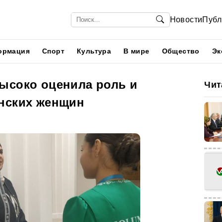
Новости
Публ
ормация
Спорт
Культура
В мире
Общество
Эк
ысоко оценила роль и
Чит
нских женщин