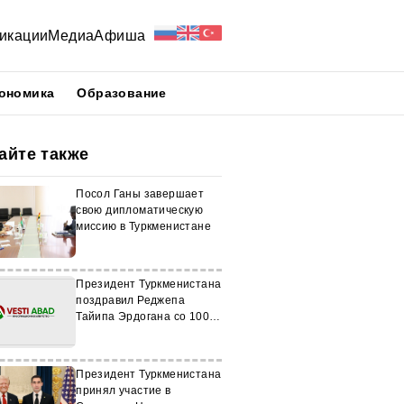
икации
Медиа
Афиша
ономика
Образование
айте также
Посол Ганы завершает
свою дипломатическую
миссию в Туркменистане
Президент Туркменистана
поздравил Реджепа
Тайипа Эрдогана со 100-
летием Турции
Президент Туркменистана
принял участие в