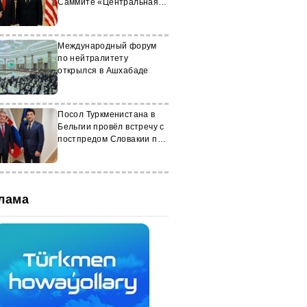
Саммите «Центральная
Азия+США»
Международный форум
по нейтралитету
открылся в Ашхабаде
Посол Туркменистана в
Бельгии провёл встречу с
постпредом Словакии при
ЕС
лама