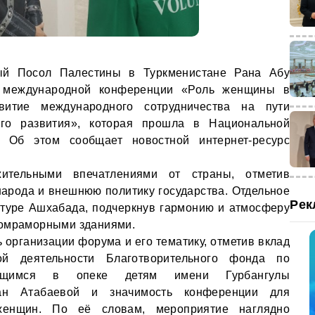
й Посол Палестины в Туркменистане Рана Абу
 международной конференции «Роль женщины в
витие международного сотрудничества на пути
ого развития», которая прошла в Национальной
. Об этом сообщает новостной интернет-ресурс
ительными впечатлениями от страны, отметив
народа и внешнюю политику государства. Отдельное
Рек
ктуре Ашхабада, подчеркнув гармонию и атмосферу
ломраморными зданиями.
 организации форума и его тематику, отметив вклад
ой деятельности Благотворительного фонда по
ющимся в опеке детям имени Гурбангулы
ан Атабаевой и значимость конференции для
женщин. По её словам, мероприятие наглядно