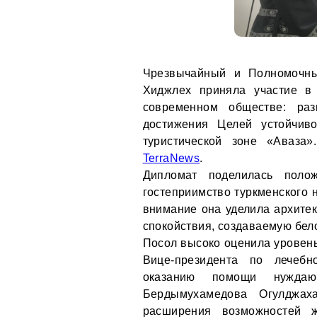
Чрезвычайный и Полномочны
Хиджлех приняла участие в
современном обществе: раз
достижения Целей устойчив
туристической зоне «Аваза»
TerraNews
.
Дипломат поделилась полож
гостеприимство туркменского 
внимание она уделила архите
спокойствия, создаваемую бе
Посол высоко оценила уровень
Вице-президента по лечебн
оказанию помощи нужда
Бердымухамедова Огулджах
расширения возможностей 