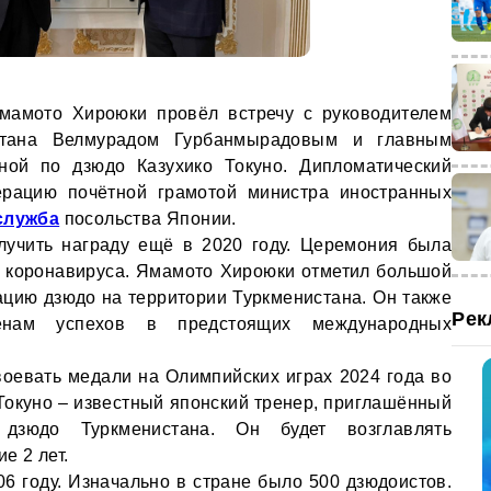
амото Хироюки провёл встречу с руководителем
стана Велмурадом Гурбанмырадовым и главным
ной по дзюдо Казухико Токуно. Дипломатический
ерацию почётной грамотой министра иностранных
служба
посольства Японии.
лучить награду ещё в 2020 году. Церемония была
й коронавируса. Ямамото Хироюки отметил большой
цию дзюдо на территории Туркменистана. Он также
Рек
енам успехов в предстоящих международных
оевать медали на Олимпийских играх 2024 года во
 Токуно – известный японский тренер, приглашённый
дзюдо Туркменистана. Он будет возглавлять
е 2 лет.
6 году. Изначально в стране было 500 дзюдоистов.