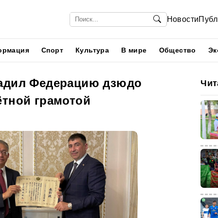
Новости
Публ
ормация
Спорт
Культура
В мире
Общество
Эк
радил Федерацию дзюдо
Чит
ётной грамотой