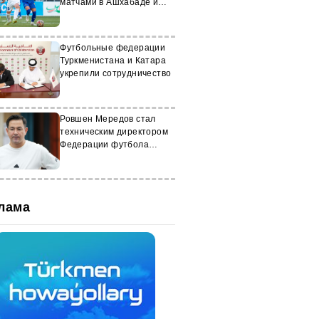
матчами в Ашхабаде и
Туркменбаши
Футбольные федерации
Туркменистана и Катара
укрепили сотрудничество
Ровшен Мередов стал
техническим директором
Федерации футбола
Туркменистана
лама