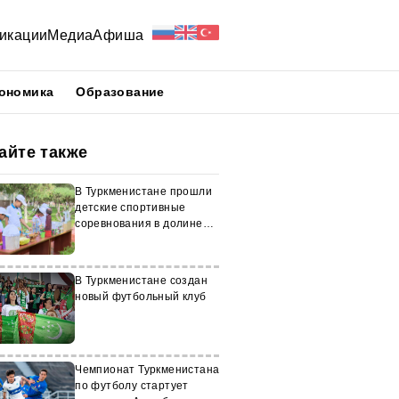
икации
Медиа
Афиша
ономика
Образование
айте также
В Туркменистане прошли
детские спортивные
соревнования в долине
Гёкдере
В Туркменистане создан
новый футбольный клуб
Чемпионат Туркменистана
по футболу стартует