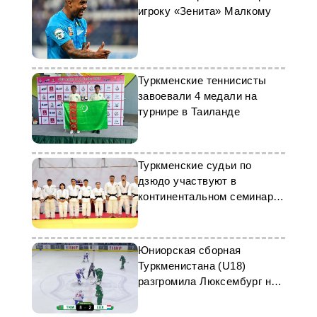
игроку «Зенита» Малкому
Туркменские теннисисты
завоевали 4 медали на
турнире в Таиланде
Туркменские судьи по
дзюдо участвуют в
континентальном семинаре
IJF в Ташкенте
Юниорская сборная
Туркменистана (U18)
разгромила Люксембург на
ЧМ