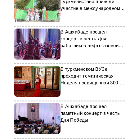
Туркменистана приняли
участие в международном
фестивале искусств в
Казахстане
В Ашхабаде прошел
концерт в честь Дня
работников нефтегазовой
отрасли
В туркменском ВУЗе
проходит тематическая
Неделя посвященная 300-
летию Махтумкули
В Ашхабаде прошел
памятный концерт в честь
Дня Победы